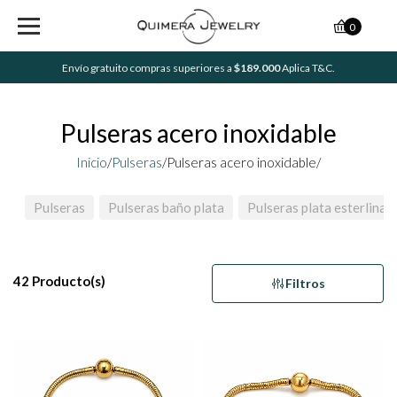
0
Envío gratuito compras superiores a
$189.000
Aplica T&C.
Pulseras acero inoxidable
Inicio
/
Pulseras
/
Pulseras acero inoxidable/
Pulseras
Pulseras baño plata
Pulseras plata esterlina
42 Producto(s)
Filtros