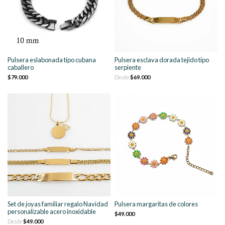
Pulsera eslabonada tipo cubana
Pulsera esclava dorada tejido tipo
caballero
serpiente
$79.000
Desde
$69.000
Set de joyas familiar regalo Navidad
Pulsera margaritas de colores
personalizable acero inoxidable
$49.000
Desde
$49.000