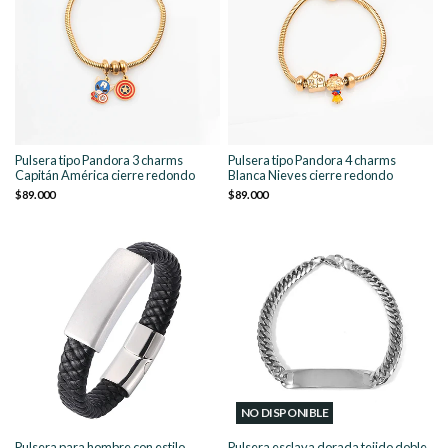
Pulsera tipo Pandora 3 charms
Pulsera tipo Pandora 4 charms
Capitán América cierre redondo
Blanca Nieves cierre redondo
$89.000
$89.000
NO DISPONIBLE
Pulsera para hombre con estilo
Pulsera esclava dorada tejido doble