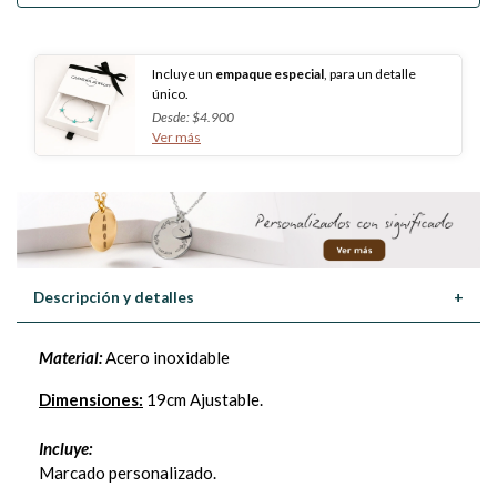
Incluye un
empaque especial
, para un detalle
único.
Desde: $4.900
Ver más
Descripción y detalles
+
Material:
Acero inoxidable
Dimensiones:
19cm Ajustable.
Incluye:
Marcado personalizado.