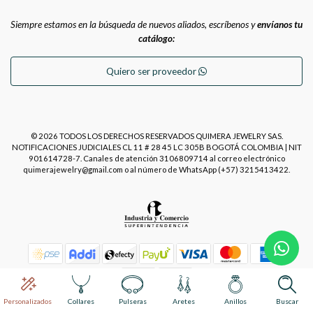
Siempre estamos en la búsqueda de nuevos aliados, escríbenos y
envíanos tu
catálogo:
Quiero ser proveedor
© 2026 TODOS LOS DERECHOS RESERVADOS QUIMERA JEWELRY SAS.
NOTIFICACIONES JUDICIALES CL 11 # 28 45 LC 305B BOGOTÁ COLOMBIA | NIT
901614728-7. Canales de atención 3106809714 al correo electrónico
quimerajewelry@gmail.com o al número de WhatsApp (+57) 3215413422.
Power by
Placecommerce
Personalizados
Collares
Pulseras
Aretes
Anillos
Buscar