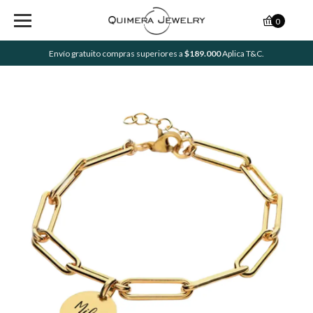
0
Envío gratuito compras superiores a
$189.000
Aplica T&C.