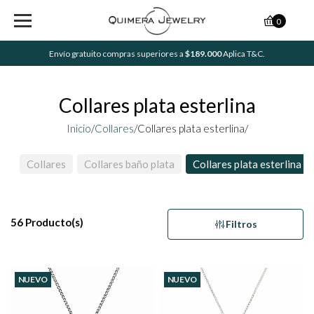
0
Envío gratuito compras superiores a
$189.000
Aplica T&C.
Collares plata esterlina
Inicio
/
Collares
/
Collares plata esterlina/
Collares
Collares baño plata
Collares plata esterlina
56 Producto(s)
Filtros
NUEVO
NUEVO