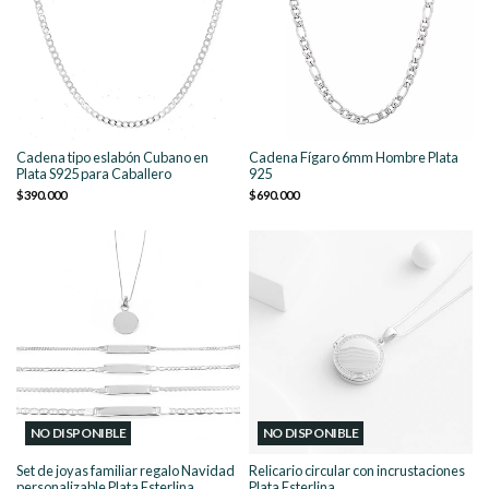
Cadena tipo eslabón Cubano en
Cadena Fígaro 6mm Hombre Plata
Plata S925 para Caballero
925
$390.000
$690.000
NO DISPONIBLE
NO DISPONIBLE
Set de joyas familiar regalo Navidad
Relicario circular con incrustaciones
personalizable Plata Esterlina...
Plata Esterlina