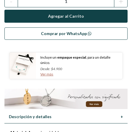
-
+
Comprar por WhatsApp
Incluye un
empaque especial
, para un detalle
único.
Desde: $4.900
Ver más
Descripción y detalles
+