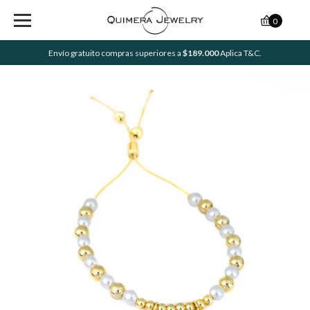
0
Envío gratuito compras superiores a
$189.000
Aplica T&C.