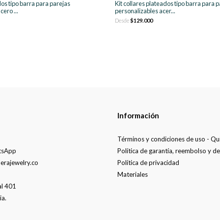
dos tipo barra para parejas
Kit collares plateados tipo barra para 
ero ...
personalizables acer...
Desde
$129.000
Información
Términos y condiciones de uso - Q
tsApp
Política de garantía, reembolso y d
erajewelry.co
Política de privacidad
Materiales
al 401
ia.