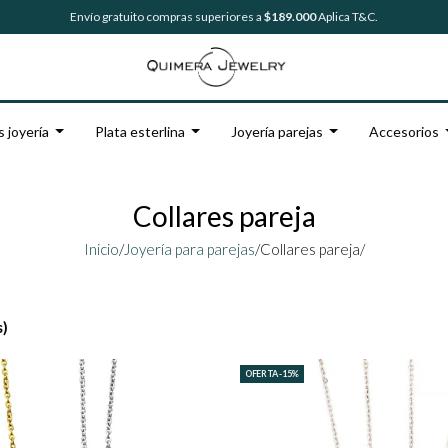
Envío gratuito compras superiores a
$189.000
Aplica T&C.
s joyería
Plata esterlina
Joyería parejas
Accesorios
Collares pareja
Inicio
/
Joyería para parejas
/
Collares pareja/
s)
OFERTA -15%