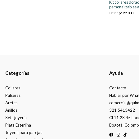
Kit collares dora
personalizables ac
Desde
$129.000
Categorías
Ayuda
Collares
Contacto
Pulseras
Hablar por Wha
Aretes
comercial@quim
Anillos
321 5413422
Sets joyería
Cl 11 28 45 Loc
Plata Esterlina
Bogotá, Colomb
Joyería para parejas