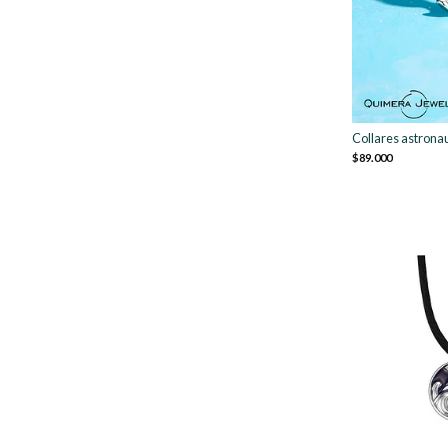
Collares astronau
$89.000