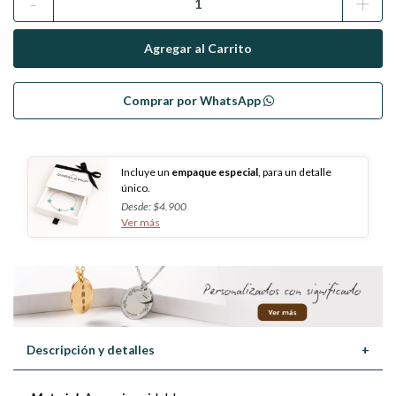
-
+
Comprar por WhatsApp
Incluye un
empaque especial
, para un detalle
único.
Desde: $4.900
Ver más
Descripción y detalles
+