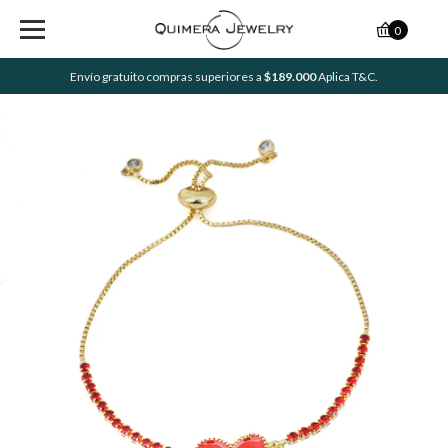
0
Envío gratuito compras superiores a
$189.000
Aplica T&C.