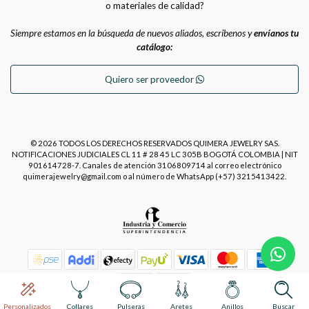
o materiales de calidad?
Siempre estamos en la búsqueda de nuevos aliados, escríbenos y
envíanos tu
catálogo:
Quiero ser proveedor
© 2026 TODOS LOS DERECHOS RESERVADOS QUIMERA JEWELRY SAS.
NOTIFICACIONES JUDICIALES CL 11 # 28 45 LC 305B BOGOTÁ COLOMBIA | NIT
901614728-7. Canales de atención 3106809714 al correo electrónico
quimerajewelry@gmail.com o al número de WhatsApp (+57) 3215413422.
Power by
Placecommerce
Personalizados
Collares
Pulseras
Aretes
Anillos
Buscar