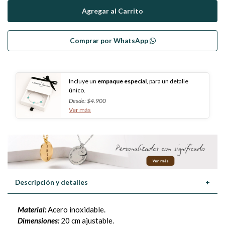
Comprar por WhatsApp
Incluye un
empaque especial
, para un detalle
único.
Desde: $4.900
Ver más
Descripción y detalles
+
Material:
Acero inoxidable.
Dimensiones:
20 cm ajustable.