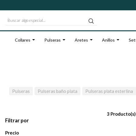
Collares
Pulseras
Aretes
Anillos
Set
Pulseras
Pulseras baño plata
Pulseras plata esterlina
3 Producto(s)
Filtrar por
Precio