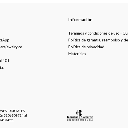
Información
Términos y condiciones de uso - Q
tsApp
Política de garantía, reembolso y d
erajewelry.co
Política de privacidad
Materiales
al 401
ia.
NES JUDICIALES
ión 3106809714 al
15413422.