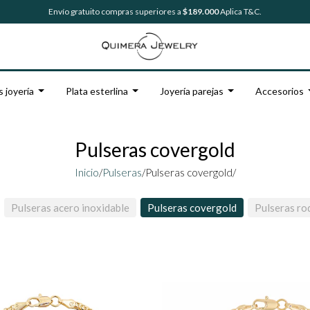
Envío gratuito compras superiores a
$189.000
Aplica T&C.
s joyería
Plata esterlina
Joyería parejas
Accesorios
Pulseras covergold
Inicio
/
Pulseras
/
Pulseras covergold/
Pulseras acero inoxidable
Pulseras covergold
Pulseras ro