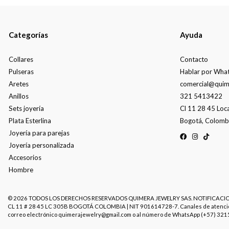
Categorías
Ayuda
Collares
Contacto
Pulseras
Hablar por Wha
Aretes
comercial@quim
Anillos
321 5413422
Sets joyería
Cl 11 28 45 Loc
Plata Esterlina
Bogotá, Colomb
Joyería para parejas
Joyería personalizada
Accesorios
Hombre
© 2026 TODOS LOS DERECHOS RESERVADOS QUIMERA JEWELRY SAS. NOTIFICACIO
CL 11 # 28 45 LC 305B BOGOTÁ COLOMBIA | NIT 901614728-7. Canales de atenc
correo electrónico quimerajewelry@gmail.com o al número de WhatsApp (+57) 32