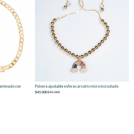
Laminado con
Pulsera ajustable esferas arcoíris micro incrustado
$45.000
$49.000