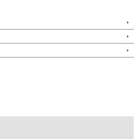
+
+
+