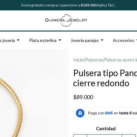
Envío gratuito compras superiores a
$189.000
Aplica T&C.
s joyería
Plata esterlina
Joyería parejas
Accesorios
Inicio
/
Pulseras
/
Pulseras acero 
Pulsera tipo Pan
cierre redondo
$89.000
Cantidad