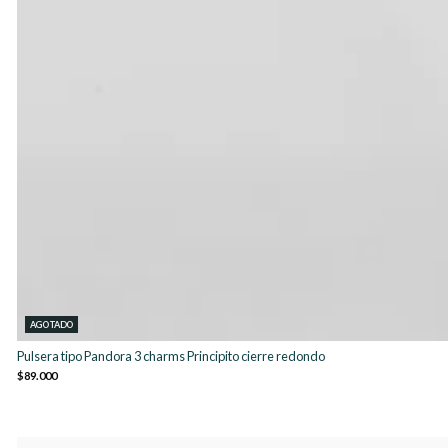
AGOTADO
Pulsera tipo Pandora 3 charms Principito cierre redondo
$89.000