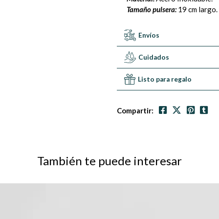
Tamaño pulsera:
19 cm largo.
Envíos
Cuidados
Listo para regalo
Compartir:
También te puede interesar