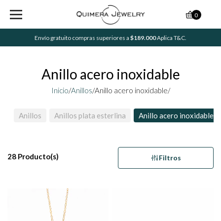
0
Envío gratuito compras superiores a
$189.000
Aplica T&C.
Anillo acero inoxidable
Inicio
/
Anillos
/
Anillo acero inoxidable/
Anillos
Anillos plata esterlina
Anillo acero inoxidable
28 Producto(s)
Filtros