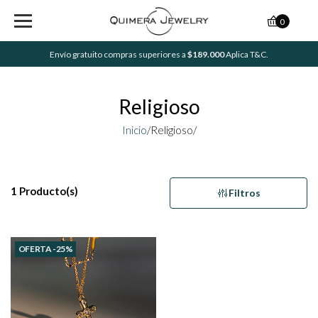
0
Envío gratuito compras superiores a
$189.000
Aplica T&C.
Religioso
Inicio
/
Religioso/
1 Producto(s)
Filtros
OFERTA -25%