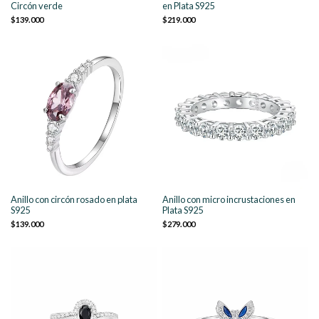
Circón verde
en Plata S925
$139.000
$219.000
Anillo con circón rosado en plata
Anillo con micro incrustaciones en
S925
Plata S925
$139.000
$279.000