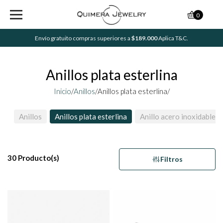
0
Envío gratuito compras superiores a
$189.000
Aplica T&C.
Anillos plata esterlina
Inicio
/
Anillos
/
Anillos plata esterlina/
Anillos
Anillos plata esterlina
Anillo acero inoxidable
30 Producto(s)
Filtros