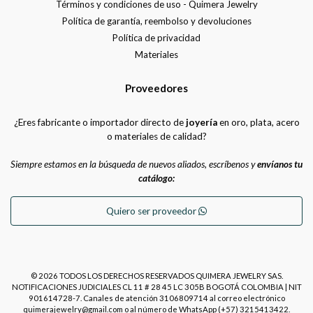
Términos y condiciones de uso - Quimera Jewelry
Política de garantía, reembolso y devoluciones
Política de privacidad
Materiales
Proveedores
¿Eres fabricante o importador directo de
joyería
en oro, plata, acero
o materiales de calidad?
Siempre estamos en la búsqueda de nuevos aliados, escríbenos y
envíanos tu
catálogo:
Quiero ser proveedor
© 2026 TODOS LOS DERECHOS RESERVADOS QUIMERA JEWELRY SAS.
NOTIFICACIONES JUDICIALES CL 11 # 28 45 LC 305B BOGOTÁ COLOMBIA | NIT
901614728-7. Canales de atención 3106809714 al correo electrónico
quimerajewelry@gmail.com o al número de WhatsApp (+57) 3215413422.