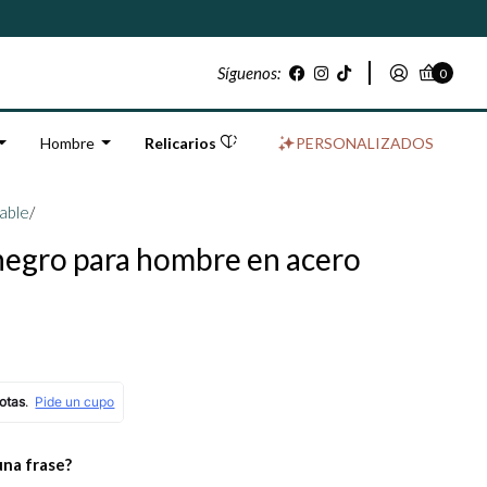
Síguenos:
0
Hombre
Relicarios
PERSONALIZADOS
dable
/
negro para hombre en acero
una frase?