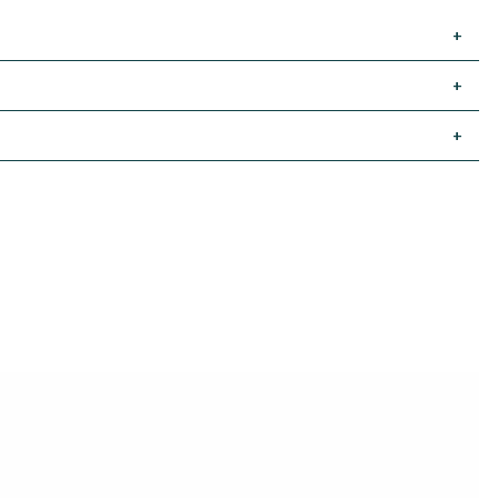
+
+
+