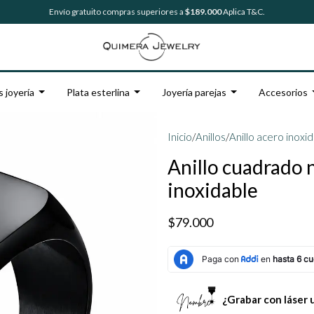
Envío gratuito compras superiores a
$189.000
Aplica T&C.
s joyería
Plata esterlina
Joyería parejas
Accesorios
Inicio
/
Anillos
/
Anillo acero inoxi
Anillo cuadrado 
inoxidable
$79.000
¿Grabar con láser 