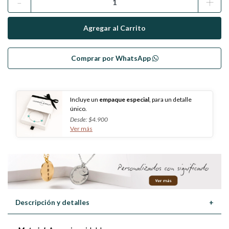
-
+
Comprar por WhatsApp
Incluye un
empaque especial
, para un detalle
único.
Desde: $4.900
Ver más
Descripción y detalles
+