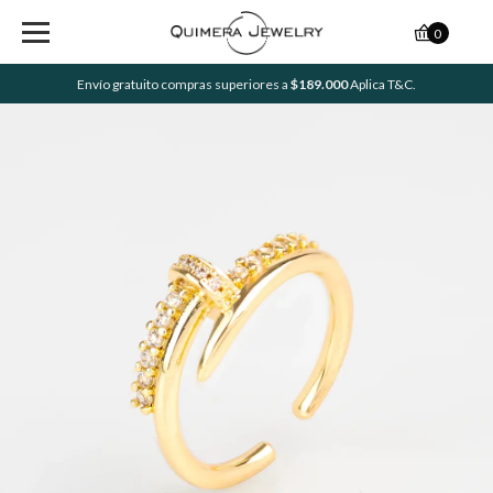
0
Envío gratuito compras superiores a
$189.000
Aplica T&C.