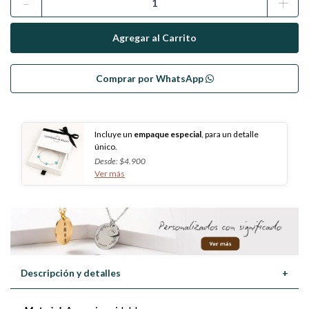
-
+
Comprar por WhatsApp
Incluye un
empaque especial
, para un detalle
único.
Desde: $4.900
Ver más
Descripción y detalles
+