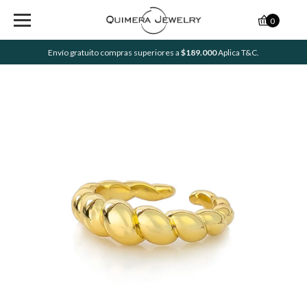
0
Envío gratuito compras superiores a
$189.000
Aplica T&C.