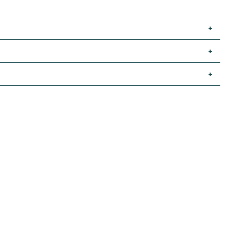
+
+
+