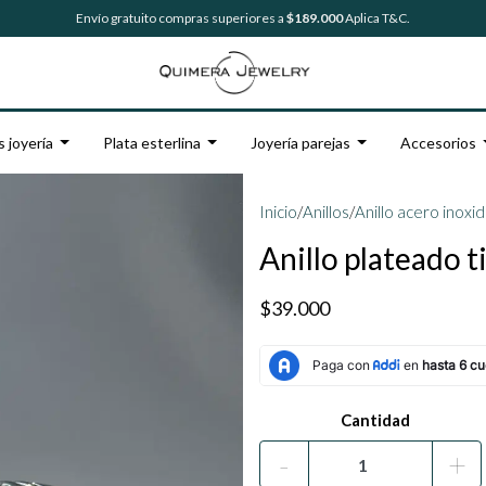
Envío gratuito compras superiores a
$189.000
Aplica T&C.
s joyería
Plata esterlina
Joyería parejas
Accesorios
Inicio
/
Anillos
/
Anillo acero inoxi
Anillo plateado t
$39.000
Cantidad
-
+