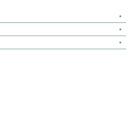
+
+
+