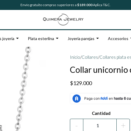
Envío gratuito compras superiores a
$189.000
Aplica T&C.
s joyería
Plata esterlina
Joyería parejas
Accesorios
Inicio
/
Collares
/
Collares plata e
Collar unicornio 
$129.000
Cantidad
-
+