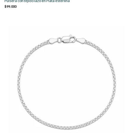
Pulsera con tejido lazo en Plata esterlina
$99.000