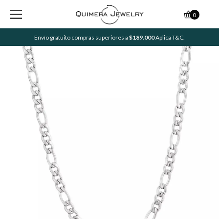
0
Envío gratuito compras superiores a
$189.000
Aplica T&C.