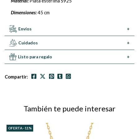
Material:
Plata esterlina S925
Dimensiones:
45 cm
Envíos
+
Cuidados
+
Listo para regalo
+
Compartir:
También te puede interesar
OFERTA -11%