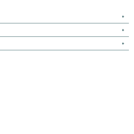
+
+
+