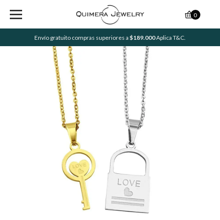
0
Envío gratuito compras superiores a
$189.000
Aplica T&C.