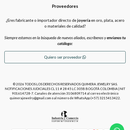
Proveedores
¿Eres fabricante o importador directo de
joyería
en oro, plata, acero
o materiales de calidad?
Siempre estamos en la búsqueda de nuevos aliados, escríbenos y
envíanos tu
catálogo:
Quiero ser proveedor
© 2026 TODOS LOS DERECHOS RESERVADOS QUIMERA JEWELRY SAS.
NOTIFICACIONES JUDICIALES CL 11 # 28 45 LC 305B BOGOTÁ COLOMBIA | NIT
901614728-7. Canales de atención 3106809714 al correo electrónico
quimerajewelry@gmail.com o al número de WhatsApp (+57) 3215413422.