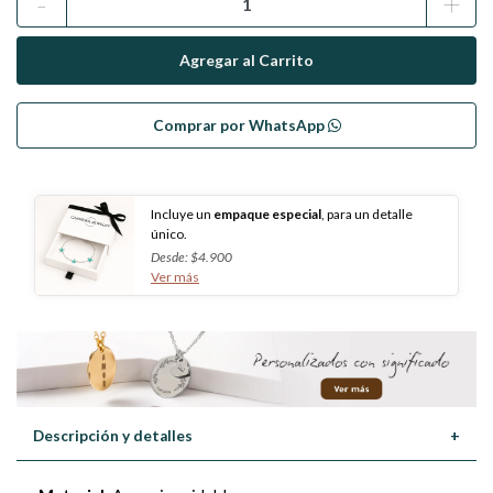
-
+
Comprar por WhatsApp
Incluye un
empaque especial
, para un detalle
único.
Desde: $4.900
Ver más
Descripción y detalles
+