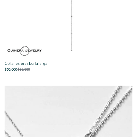
Collar esferas borla larga
$55.000
$65.000