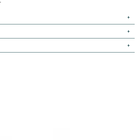
.
+
+
+