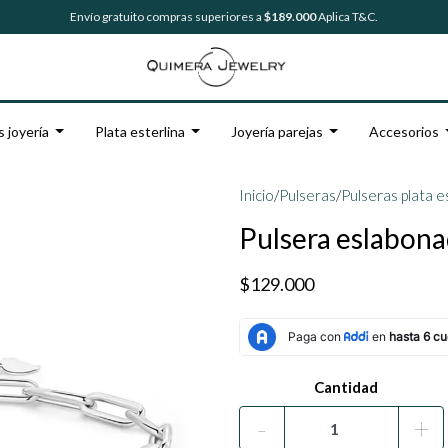
Envío gratuito compras superiores a
$189.000
Aplica T&C.
s joyería
Plata esterlina
Joyería parejas
Accesorios
Inicio
/
Pulseras
/
Pulseras plata e
Pulsera eslabonad
$129.000
Cantidad
-
+