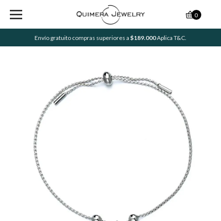
0
Envío gratuito compras superiores a
$189.000
Aplica T&C.