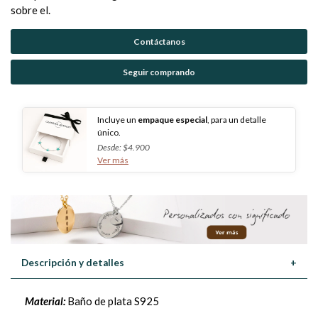
sobre el.
Contáctanos
Seguir comprando
Incluye un
empaque especial
, para un detalle
único.
Desde: $4.900
Ver más
Descripción y detalles
+
Material:
Baño de plata S925