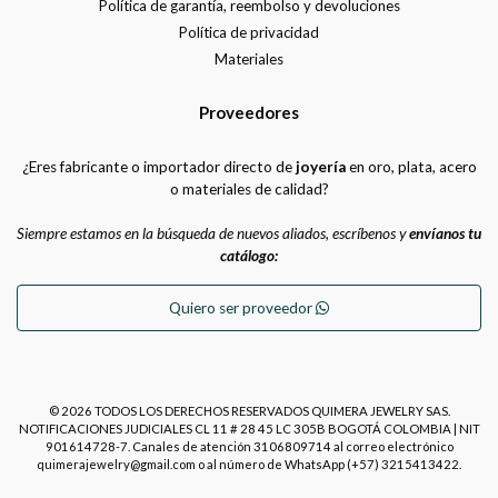
Política de garantía, reembolso y devoluciones
Política de privacidad
Materiales
Proveedores
¿Eres fabricante o importador directo de
joyería
en oro, plata, acero
o materiales de calidad?
Siempre estamos en la búsqueda de nuevos aliados, escríbenos y
envíanos tu
catálogo:
Quiero ser proveedor
© 2026 TODOS LOS DERECHOS RESERVADOS QUIMERA JEWELRY SAS.
NOTIFICACIONES JUDICIALES CL 11 # 28 45 LC 305B BOGOTÁ COLOMBIA | NIT
901614728-7. Canales de atención 3106809714 al correo electrónico
quimerajewelry@gmail.com o al número de WhatsApp (+57) 3215413422.