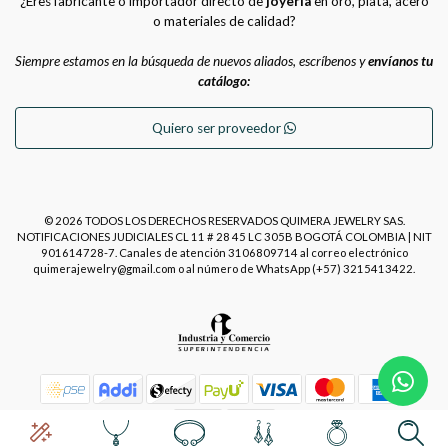
¿Eres fabricante o importador directo de
joyería
en oro, plata, acero
o materiales de calidad?
Siempre estamos en la búsqueda de nuevos aliados, escríbenos y
envíanos tu
catálogo:
Quiero ser proveedor
© 2026 TODOS LOS DERECHOS RESERVADOS QUIMERA JEWELRY SAS.
NOTIFICACIONES JUDICIALES CL 11 # 28 45 LC 305B BOGOTÁ COLOMBIA | NIT
901614728-7. Canales de atención 3106809714 al correo electrónico
quimerajewelry@gmail.com o al número de WhatsApp (+57) 3215413422.