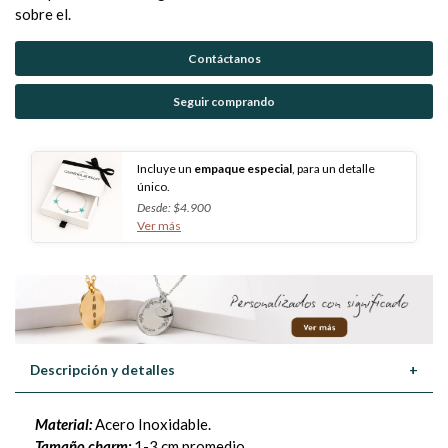
sobre el.
Contáctanos
Seguir comprando
Incluye un
empaque especial
, para un detalle
único.
Desde: $4.900
Ver más
Descripción y detalles
+
Material:
Acero Inoxidable.
Tamaño charm:
1-3 cm promedio.