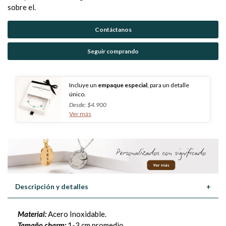
sobre el.
Contáctanos
Seguir comprando
Incluye un
empaque especial
, para un detalle
único.
Desde: $4.900
Ver más
Descripción y detalles
+
Material:
Acero Inoxidable.
Tamaño charm:
1-3 cm promedio.