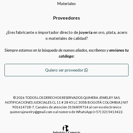
Materiales
Proveedores
¿Eres fabricante o importador directo de
joyería
en oro, plata, acero
o materiales de calidad?
Siempre estamos en la búsqueda de nuevos aliados, escríbenos y
envíanos tu
catálogo:
Quiero ser proveedor
© 2026 TODOS LOS DERECHOS RESERVADOS QUIMERA JEWELRY SAS.
NOTIFICACIONES JUDICIALES CL 11 # 28 45 LC 305B BOGOTÁ COLOMBIA | NIT
901614728-7. Canales de atención 3106809714 al correo electrónico
quimerajewelry@gmail.com o al número de WhatsApp (+57) 3215413422.