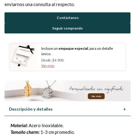
enviarnos una consulta al respecto.
Contáctanos
Seguir comprando
Incluye un
empaque especial
, para un detalle
único.
Desde: $4.900
Ver más
Descripción y detalles
+
Material:
Acero Inoxidable.
Tamaño charm:
1-3 cm promedio.