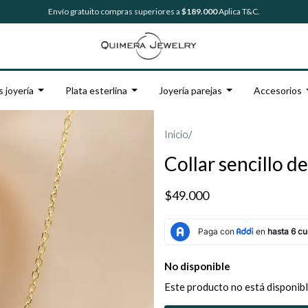
Envío gratuito compras superiores a
$189.000
Aplica T&C.
s joyería
Plata esterlina
Joyería parejas
Accesorios
Inicio
/
Collar sencillo d
$49.000
No disponible
Este producto no está disponibl