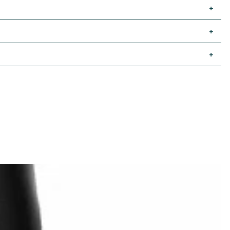
+
+
+