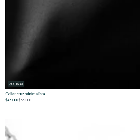
AGOTADO
Collar cruz minimalista
$45.000
$55.000