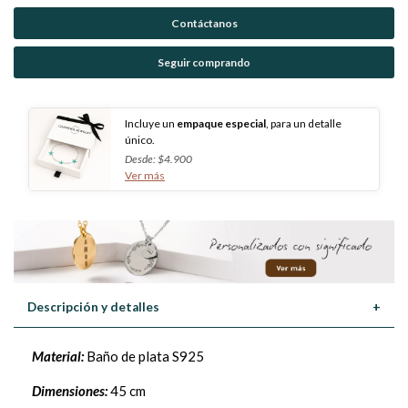
Contáctanos
Seguir comprando
Incluye un
empaque especial
, para un detalle
único.
Desde: $4.900
Ver más
Descripción y detalles
+
Material:
Baño de plata S925
Dimensiones:
45 cm