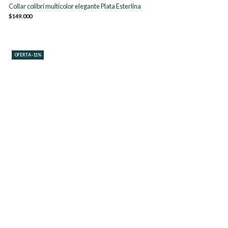
Collar colibrí multicolor elegante Plata Esterlina
$149.000
OFERTA -11%