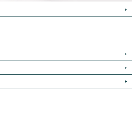
+
+
+
+