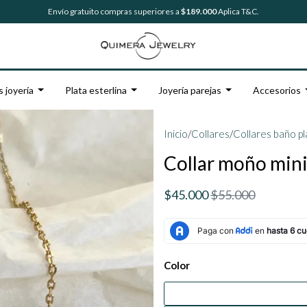
Envío gratuito compras superiores a
$189.000
Aplica T&C.
s joyería
Plata esterlina
Joyería parejas
Accesorios
Inicio
/
Collares
/
Collares baño pl
Collar moño mini
$45.000
$55.000
Color