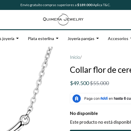
Envío gratuito compras superiores a
$189.000
Aplica T&C.
s joyería
Plata esterlina
Joyería parejas
Accesorios
Inicio
/
Collar flor de ce
$49.500
$55.000
No disponible
Este producto no está disponibl