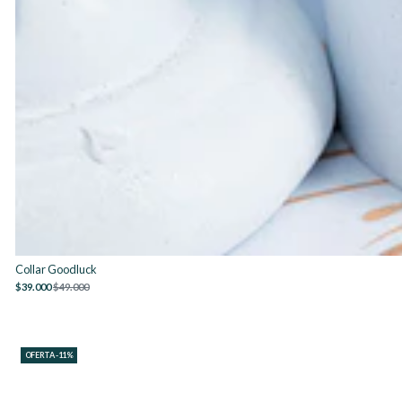
Collar Goodluck
$39.000
$49.000
OFERTA -11%