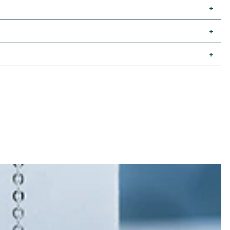
+
+
+