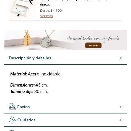
único.
Desde: $4.900
Ver más
Descripción y detalles
+
Material:
Acero inoxidable.
Dimensiones:
45 cm.
Tamaño dije:
30 mm.
Envíos
+
Cuidados
+