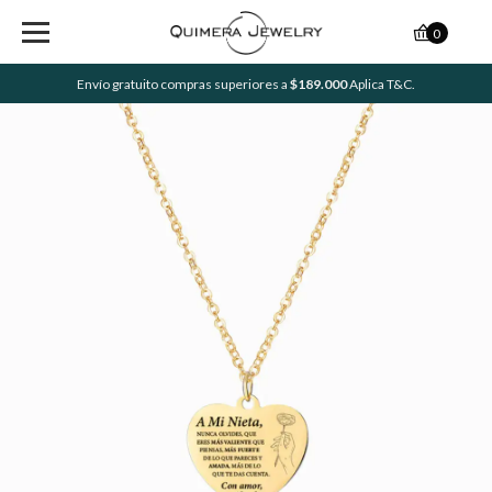
0
Envío gratuito compras superiores a
$189.000
Aplica T&C.