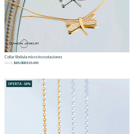
Collar libélula micro incrustaciones
Desde
$45.000
$55.000
OFERTA -18%