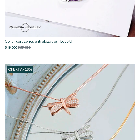
Collar corazones entrelazados I Love U
$49.000
$55.000
OFERTA -18%