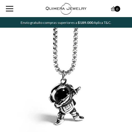
0
Envío gratuito compras superiores a
$189.000
Aplica T&C.