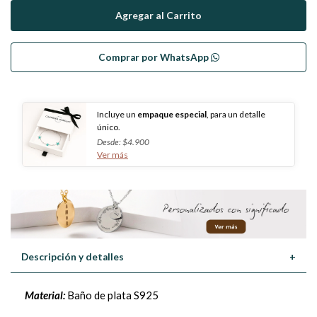
Comprar por WhatsApp
Incluye un
empaque especial
, para un detalle
único.
Desde: $4.900
Ver más
Descripción y detalles
+
Material:
Baño de plata S925