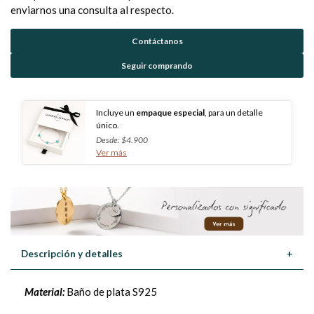
enviarnos una consulta al respecto.
Contáctanos
Seguir comprando
Incluye un
empaque especial
, para un detalle
único.
Desde: $4.900
Ver más
Descripción y detalles
+
Material:
Baño de plata S925