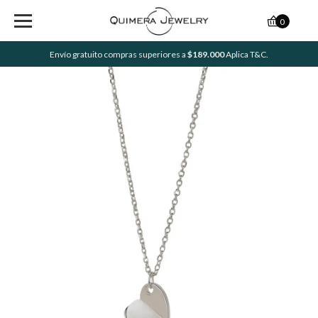
0
Envío gratuito compras superiores a
$189.000
Aplica T&C.