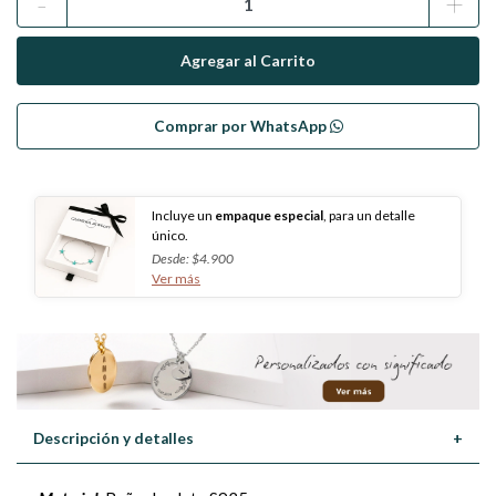
-
+
Comprar por WhatsApp
Incluye un
empaque especial
, para un detalle
único.
Desde: $4.900
Ver más
Descripción y detalles
+