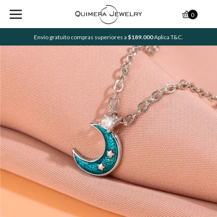
0
Envío gratuito compras superiores a
$189.000
Aplica T&C.