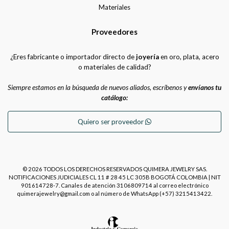
Materiales
Proveedores
¿Eres fabricante o importador directo de
joyería
en oro, plata, acero
o materiales de calidad?
Siempre estamos en la búsqueda de nuevos aliados, escríbenos y
envíanos tu
catálogo:
Quiero ser proveedor
© 2026 TODOS LOS DERECHOS RESERVADOS QUIMERA JEWELRY SAS.
NOTIFICACIONES JUDICIALES CL 11 # 28 45 LC 305B BOGOTÁ COLOMBIA | NIT
901614728-7. Canales de atención 3106809714 al correo electrónico
quimerajewelry@gmail.com o al número de WhatsApp (+57) 3215413422.