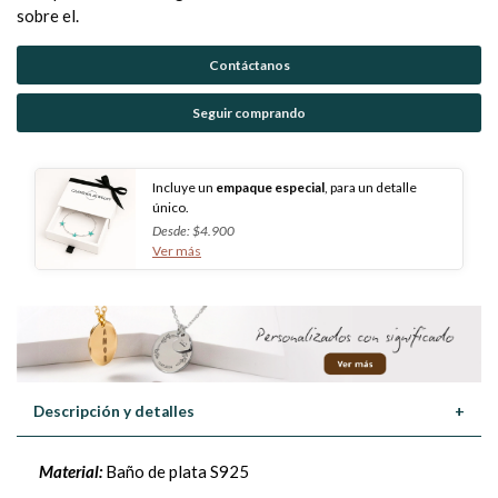
sobre el.
Contáctanos
Seguir comprando
Incluye un
empaque especial
, para un detalle
único.
Desde: $4.900
Ver más
Descripción y detalles
+
Material:
Baño de plata S925