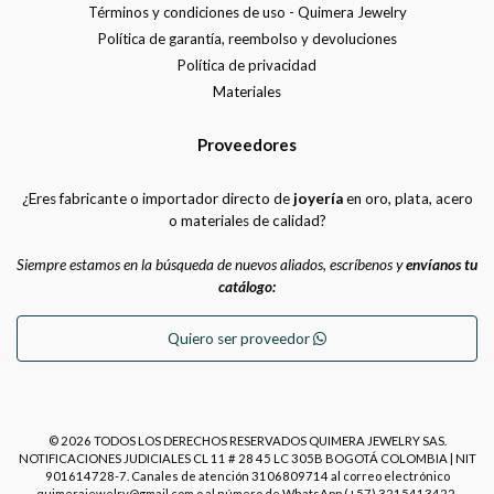
Términos y condiciones de uso - Quimera Jewelry
Política de garantía, reembolso y devoluciones
Política de privacidad
Materiales
Proveedores
¿Eres fabricante o importador directo de
joyería
en oro, plata, acero
o materiales de calidad?
Siempre estamos en la búsqueda de nuevos aliados, escríbenos y
envíanos tu
catálogo:
Quiero ser proveedor
© 2026 TODOS LOS DERECHOS RESERVADOS QUIMERA JEWELRY SAS.
NOTIFICACIONES JUDICIALES CL 11 # 28 45 LC 305B BOGOTÁ COLOMBIA | NIT
901614728-7. Canales de atención 3106809714 al correo electrónico
quimerajewelry@gmail.com o al número de WhatsApp (+57) 3215413422.