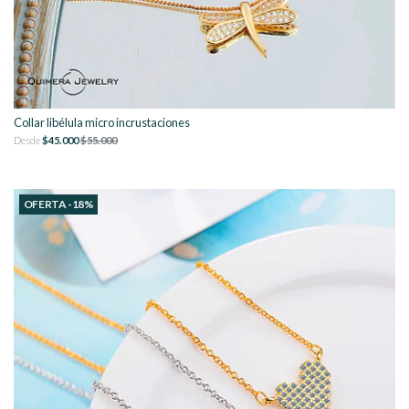
Collar libélula micro incrustaciones
Desde
$45.000
$55.000
OFERTA -18%