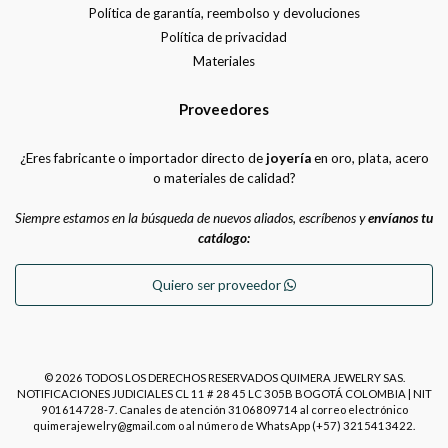
Política de garantía, reembolso y devoluciones
Política de privacidad
Materiales
Proveedores
¿Eres fabricante o importador directo de
joyería
en oro, plata, acero
o materiales de calidad?
Siempre estamos en la búsqueda de nuevos aliados, escríbenos y
envíanos tu
catálogo:
Quiero ser proveedor
© 2026 TODOS LOS DERECHOS RESERVADOS QUIMERA JEWELRY SAS.
NOTIFICACIONES JUDICIALES CL 11 # 28 45 LC 305B BOGOTÁ COLOMBIA | NIT
901614728-7. Canales de atención 3106809714 al correo electrónico
quimerajewelry@gmail.com o al número de WhatsApp (+57) 3215413422.