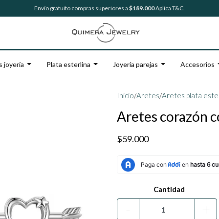
Envío gratuito compras superiores a
$189.000
Aplica T&C.
s joyería
Plata esterlina
Joyería parejas
Accesorios
Inicio
/
Aretes
/
Aretes plata este
Aretes corazón co
$59.000
Cantidad
-
+