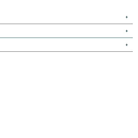
+
+
+