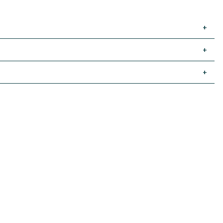
+
+
+