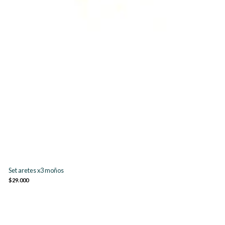
Set aretes x3 moños
$29.000