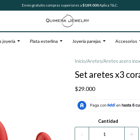
Envío gratuito compras superiores a
$189.000
Aplica T&C.
s joyería
Plata esterlina
Joyería parejas
Accesorios
Inicio
/
Aretes
/
Aretes acero ino
Set aretes x3 co
$29.000
Cantidad
-
+