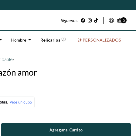
Síguenos:
0
Hombre
Relicarios
PERSONALIZADOS
xidable
/
razón amor