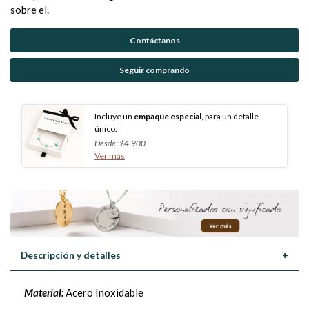
sobre el.
Contáctanos
Seguir comprando
Incluye un
empaque especial
, para un detalle
único.
Desde: $4.900
Ver más
Descripción y detalles
+
Material:
Acero Inoxidable