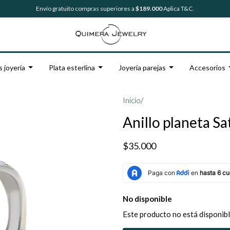
Envío gratuito compras superiores a
$189.000
Aplica T&C.
s joyería
Plata esterlina
Joyería parejas
Accesorios
Inicio
/
Anillo planeta Sa
$35.000
No disponible
Este producto no está disponibl