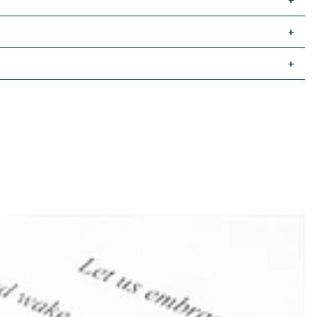
+
+
+