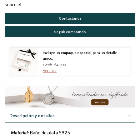
sobre el.
Contáctanos
Seguir comprando
Incluye un
empaque especial
, para un detalle
único.
Desde: $4.900
Ver más
Descripción y detalles
+
Material:
Baño de plata S925