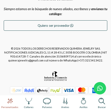
Siempre estamos en la búsqueda de nuevos aliados, escríbenos y
envíanos tu
catálogo:
Quiero ser proveedor
© 2026 TODOS LOS DERECHOS RESERVADOS QUIMERA JEWELRY SAS.
NOTIFICACIONES JUDICIALES CL 11 # 28 45 LC 305B BOGOTÁ COLOMBIA | NIT
901614728-7. Canales de atención 3106809714 al correo electrónico
quimerajewelry@gmail.com o al número de WhatsApp (+57) 3215413422.
Power by
Placecommerce
Personalizados
Collares
Pulseras
Aretes
Anillos
Buscar