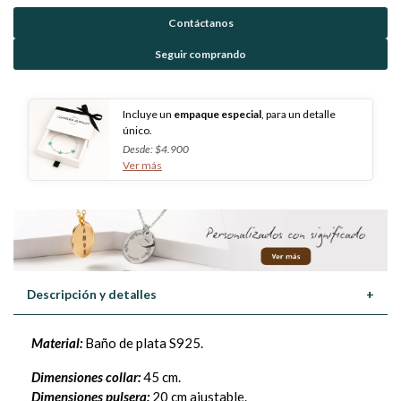
Contáctanos
Seguir comprando
Incluye un
empaque especial
, para un detalle
único.
Desde: $4.900
Ver más
Descripción y detalles
+
Material:
Baño de plata S925.
Dimensiones collar:
45 cm.
Dimensiones pulsera:
20 cm ajustable.