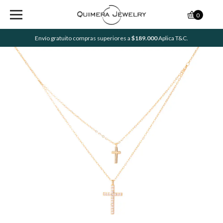
0
Envío gratuito compras superiores a
$189.000
Aplica T&C.