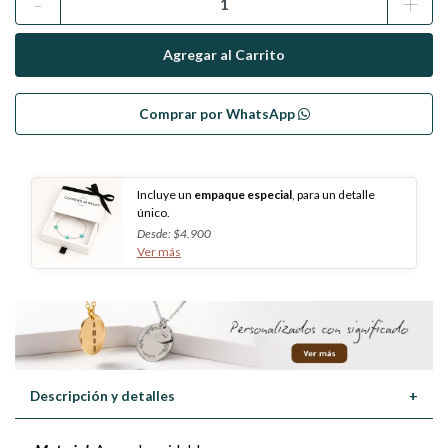
-
+
Comprar por WhatsApp
Incluye un
empaque especial
, para un detalle
único.
Desde: $4.900
Ver más
Descripción y detalles
+