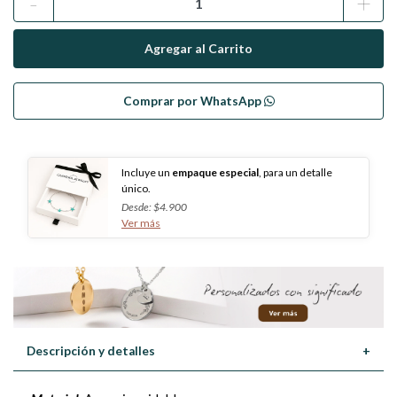
-
+
Comprar por WhatsApp
Incluye un
empaque especial
, para un detalle
único.
Desde: $4.900
Ver más
Descripción y detalles
+