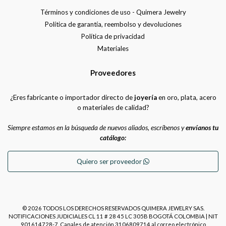
Términos y condiciones de uso - Quimera Jewelry
Política de garantía, reembolso y devoluciones
Política de privacidad
Materiales
Proveedores
¿Eres fabricante o importador directo de
joyería
en oro, plata, acero
o materiales de calidad?
Siempre estamos en la búsqueda de nuevos aliados, escríbenos y
envíanos tu
catálogo:
Quiero ser proveedor
© 2026 TODOS LOS DERECHOS RESERVADOS QUIMERA JEWELRY SAS.
NOTIFICACIONES JUDICIALES CL 11 # 28 45 LC 305B BOGOTÁ COLOMBIA | NIT
901614728-7. Canales de atención 3106809714 al correo electrónico