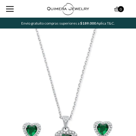
0
Envío gratuito compras superiores a
$189.000
Aplica T&C.